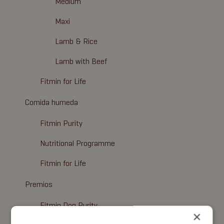
Medium
Maxi
Lamb & Rice
Lamb with Beef
Fitmin for Life
Comida humeda
Fitmin Purity
Nutritional Programme
Fitmin for Life
Premios
Fitmin Dog Purity
×