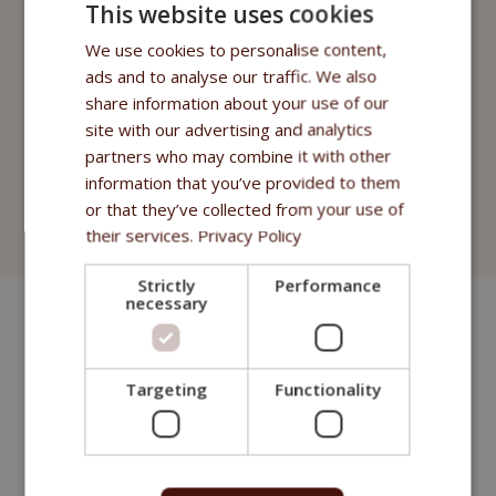
Fitmin Nutritional Programme
This website uses cookies
Fitmin for Life
We use cookies to personalise content,
ads and to analyse our traffic. We also
Suplementos nutricionales
share information about your use of our
site with our advertising and analytics
Purity - Apotheke Fitmin
partners who may combine it with other
information that you’ve provided to them
Productos cosméticos
or that they’ve collected from your use of
Fitmin for Life
their services.
Privacy Policy
Strictly
Performance
necessary
Targeting
Functionality