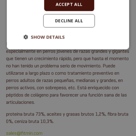
ACCEPT ALL
DECLINE ALL
SHOW DETAILS
Favorece un correcto desarrollo del sistema locomotor,
especialmente en perros jóvenes de razas grandes y gigantes
que tienen un crecimiento rápido, pero que hasta el momento
no han tenido un problema serio de movimiento. Puede
utilizarse a largo plazo o como tratamiento preventivo en
perros adultos de razas pequeñas, medianas y grandes, en
perros activos, con sobrepeso, etc. Está enriquecido con
péptidos de colágeno para favorecer una función sana de las
articulaciones.
proteína bruta 73%, aceites y grasas brutos 1,2%, fibra bruta
0%, ceniza bruta 10,3%.
sales@fitmin.com