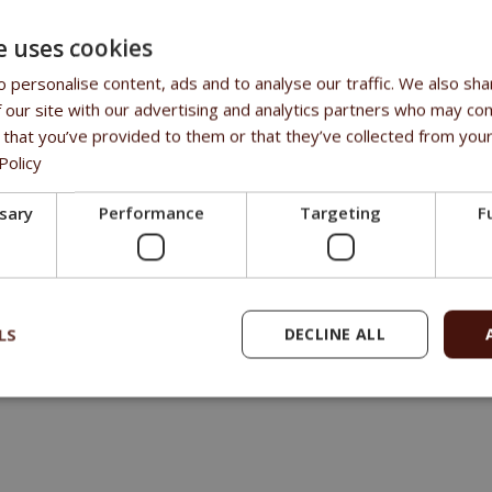
grasa bruta 99,5%
e uses cookies
sales@fitmin.com
 personalise content, ads and to analyse our traffic. We also sha
TS
 our site with our advertising and analytics partners who may com
 that you’ve provided to them or that they’ve collected from your
l sistema inmunitario y ayuda a aumentar la concentración y el rend
Policy
ssary
Performance
Targeting
F
SITION
 de salmón de salmones noruegos prensado en frío (EPA + DHA 7%, 
e los ácidos grasos esenciales Omega 3 EPA (ácido eicosapentaenoi
LS
DECLINE ALL