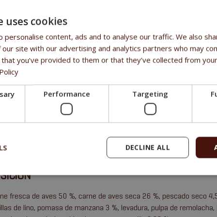
email:
sales@fitmin.com
e uses cookies
 personalise content, ads and to analyse our traffic. We also sha
 our site with our advertising and analytics partners who may com
CIOS
 that you’ve provided to them or that they’ve collected from your
Policy
con 50% carne de pollo fresca ° 21% ingredientes secos de pollo °
eína de origen animal
ssary
Performance
Targeting
F
proporción equilibrada de ácidos grasos omega 3 y 6 para una piel y
oxidantes naturales para proteger las células del cuerpo contra los ra
n gluten para reducir el riesgo de alergias - con complejo de cuidado
acto de romero para favorecer la función hepática y una mejor diges
 ni ingredientes genéticamente modificados
LS
DECLINE ALL
SICIÓN
ne fresca de aves 50 %, carne de aves seca 26 %, pescado seco 4,5 %
llas de lino, pomasa de manzana 3 %, levadura, pulpa de remolacha, 