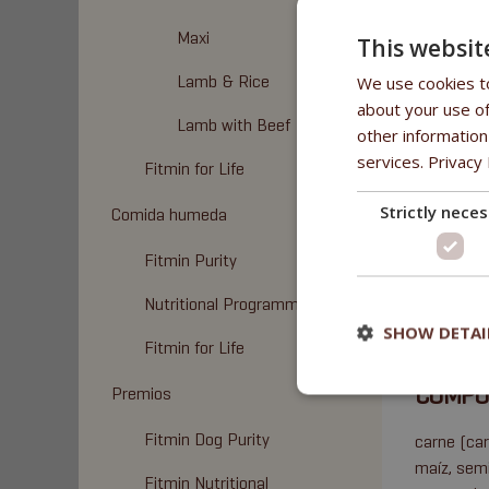
Maxi
This websit
Lamb & Rice
We use cookies to
about your use of
BENEFI
Lamb with Beef
other information
services.
Privacy 
Fitmin for Life
Elaborado 
- 83% prot
Strictly nece
Comida humeda
- con una 
- con anti
Fitmin Purity
- trigo si
- con extr
Nutritional Programme
- sin soja
SHOW DETAI
Fitmin for Life
COMPO
Premios
Fitmin Dog Purity
carne (car
maíz, semi
Fitmin Nutritional