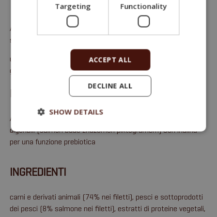
Targeting
Functionality
Alimento completo per gatti sterili – filetti con salmone in
salsa.
umidità 82%, proteine 9%, contenuto di grassi 3%, ceneri
ACCEPT ALL
grezze 1,9%, fibre grezze 1%.
DECLINE ALL
BENEFICI
SHOW DETAILS
Aiuta a mantenere il peso ideale ingredienti altamente
digeribili (salmon bude znázorněn piktogramem) Con inulina
per una funzione prebiotica
INGREDIENTI
carni e derivati animali (74% nei filetti), pesci e sottoprodotti
dei pesci (8% salmone nei filetti), estratti di proteine vegetali,