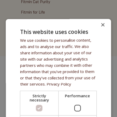
Fitmin Cat Purity
Fitmin for Life
×
Dolcetti e snack
This website uses cookies
Fitmin Cat Purity
We use cookies to personalise content,
Litter Lettiera per Gatti
ads and to analyse our traffic. We also
share information about your use of our
site with our advertising and analytics
partners who may combine it with other
information that you’ve provided to them
or that they’ve collected from your use of
their services.
Privacy Policy
Strictly
Performance
necessary