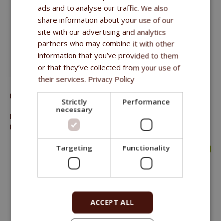
ads and to analyse our traffic. We also
share information about your use of our
site with our advertising and analytics
partners who may combine it with other
information that you’ve provided to them
or that they’ve collected from your use of
FITMIN PURITY SNAX NUGGETS LIVER 64G
their services.
Privacy Policy
Comida complementaria (delicia) para perros
Strictly
Performance
necessary
proteína bruta 41%; aceites y grasas brutos 9,3%; fibra bruta
0,2%; cenizas brutas 2,9%.
Targeting
Functionality
mas >
ACCEPT ALL