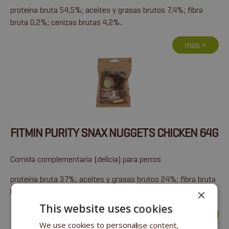
proteína bruta 54,5%; aceites y grasas brutos 7,4%; fibra
bruta 0,2%; cenizas brutas 4,2%..
mas >
FITMIN PURITY SNAX NUGGETS CHICKEN 64G
Comida complementaria (delicia) para perros
proteína bruta 37%; aceites y grasas brutos 24%; fibra bruta
0,2%; cenizas brutas 2,1%.
×
This website uses cookies
mas >
We use cookies to personalise content,