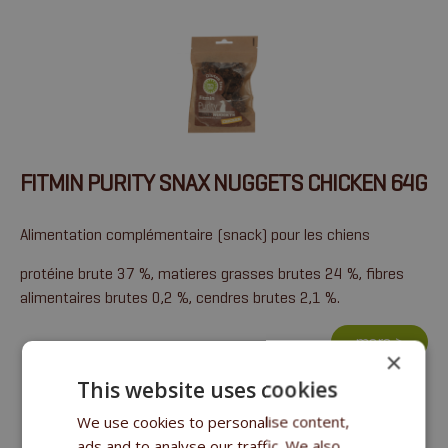
FITMIN PURITY SNAX NUGGETS CHICKEN 64G
Alimentation complémentaire (snack) pour les chiens
protéine brute 37 %, matieres grasses brutes 24 %, fibres
alimentaires brutes 0,2 %, cendres brutes 2,1 %.
more >
×
This website uses cookies
We use cookies to personalise content,
ads and to analyse our traffic. We also