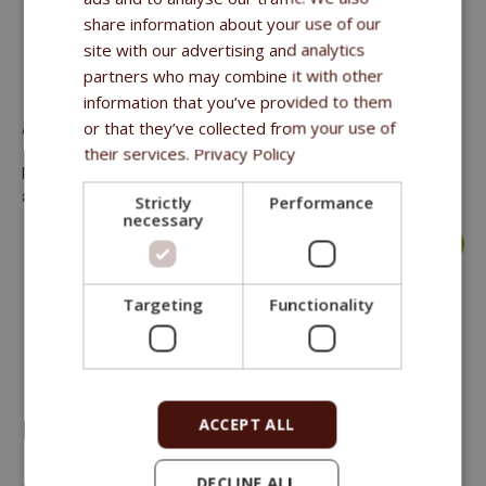
share information about your use of our
site with our advertising and analytics
FITMIN PURITY SNAX NUGGETS LIVER 64G
partners who may combine it with other
information that you’ve provided to them
or that they’ve collected from your use of
Alimentation complémentaire (snack) pour les chiens
their services.
Privacy Policy
protéine brute 41 %, matieres grasses brutes 9,3 %, fibres
alimentaires brutes 0,2 %, cendres brutes 2,9 %.
Strictly
Performance
necessary
more >
Targeting
Functionality
ACCEPT ALL
FITMIN PURITY SNAX NUGGETS WILD 64G
DECLINE ALL