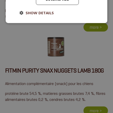
Alimentation complémentaire (snack) pour les chiens
protéine brute 42 %, matieres grasses brutes 19,6 %, fibres
SHOW DETAILS
alimentaires brutes 0,2 %, cendres brutes 3,3 %.
more >
FITMIN PURITY SNAX NUGGETS LAMB 180G
Alimentation complémentaire (snack) pour les chiens
protéine brute 54,5 %, matieres grasses brutes 7,4 %, fibres
alimentaires brutes 0,2 %, cendres brutes 4,2 %.
more >