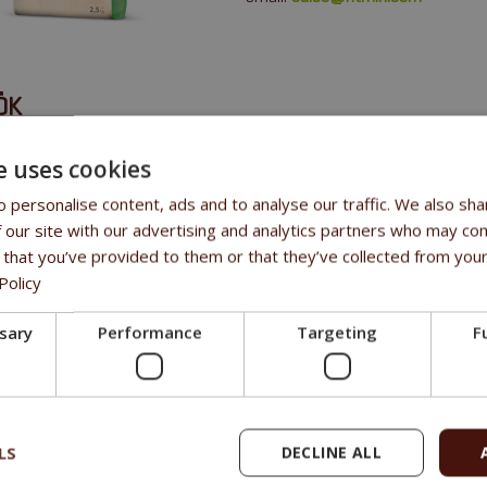
ÖK
állati eredetű összetevőkből készült
e uses cookies
ss bárányhús
 personalise content, ads and to analyse our traffic. We also sha
záraz bárány összetevő
 our site with our advertising and analytics partners who may com
áránymáj
 that you’ve provided to them or that they’ve collected from your
én és kukorica nélkül az allergia kockázatának csökkentése érdekéb
Policy
i ​​ápolási komplexummal az egészséges fogakért
ng kivonattal a májműködés támogatása és a jobb emésztés érdeké
ssary
Performance
Targeting
F
 génmódosított összetevők nélkül
ypanggal dúsítva, amely segít pozitívan befolyásolni a máj és a ves
LS
DECLINE ALL