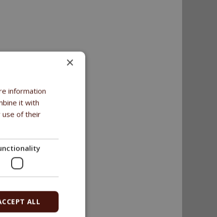
×
re information
bine it with
 use of their
en
ben
unctionality
e működését
ACCEPT ALL