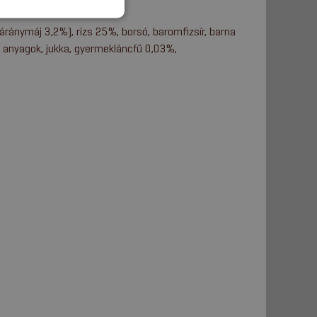
áránymáj 3,2%), rizs 25%, borsó, baromfizsír, barna
nyi anyagok, jukka, gyermekláncfű 0,03%,