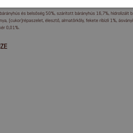
TÉTEL
 bárányhús és belsőség 50%, szárított bárányhús 16,7%, hidrolizált b
onya, (cukor)répaszelet, élesztő, almatörköly, fekete ribizli 1%, ásvá
kér 0,01%.
IZE