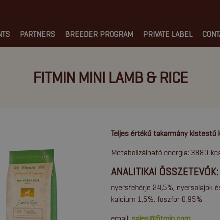
NTS
PARTNERS
BREEDER PROGRAM
PRIVATE LABEL
CONT
FITMIN MINI LAMB & RICE
Teljes értékű takarmány kistestű 
Metabolizálható energia: 3880 kcal
ANALITIKAI ÖSSZETEVŐK: 
nyersfehérje 24,5%, nyersolajok 
kalcium 1,5%, foszfor 0,95%.
email:
sales@fitmin.com