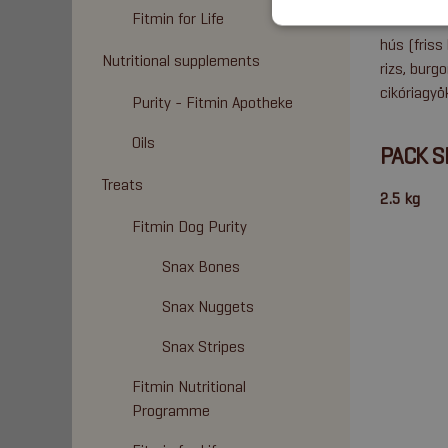
ÖSSZE
Fitmin for Life
hús (friss
Nutritional supplements
rizs, burg
cikóriagyö
Purity - Fitmin Apotheke
Oils
PACK S
Treats
2.5 kg
Fitmin Dog Purity
Snax Bones
Snax Nuggets
Snax Stripes
Fitmin Nutritional
Programme