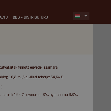
ACTS
B2B - DISTRIBUTORS
kutyafajták felnőtt egyedei számára
.
/kg; 16,2 MJ/kg. Állati fehérje: 54,64%.
:
és -zsírok 16,4%, nyersrost 3%, nyershamu 6,3%,