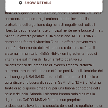
sanguigno. I prodotti a basso indice glicemico aiutano anche a
SHOW DETAILS
ridurre il rischio di obesità e diabete. Le MELE sono una ricca
fonte di oligoelementi e vitamine, come la vitamina C e il beta-
carotene, che sono tra gli antiossidanti coinvolti nella
protezione dell'organismo dagli effetti negativi dei radicali
liberi. Le pectine contenute principalmente nelle bucce di mela
hanno un effetto positivo sulla digestione. ROSA CANINA -
come ricca fonte di vitamina C, ha un effetto preventivo sul
sano funzionamento delle vie urinarie e dei reni, rafforza il
sistema immunitario. RIBES NERO- un ingrediente ricco di
vitamine e sali minerali. Ha un effetto positivo sul
rallentamento del processo di invecchiamento, rafforza il
sistema immunitario e ha un effetto positivo sull'elasticità dei
vasi sanguigni. BALSAMO - aiuta il rilassamento, il rilascio e
garantisce una buona digestione. SEMI DI LINO - è un'ottima
fonte di acidi grassi omega-3 per una buona condizione della
pelle e del pelo. Stimola il sistema immunitario e calma la
digestione. CARDO MARIANO per le sue proprietà
antiossidanti, favorisce la crescita delle cellule epatiche, ha un