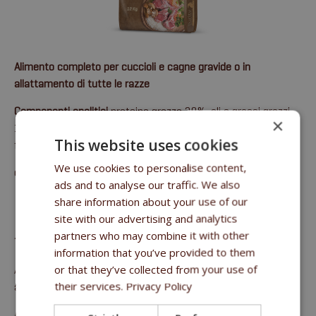
Alimento completo per cuccioli e cagne gravide o in
allattamento di tutte le razze
Componenti analitici
proteina grezza 30%, oli e grassi grezzi
×
19,5%, fibra grezza 2,8%, cenere grezza 7,4%, calcio 1,6%,
This website uses cookies
fosforo 1,15%.
We use cookies to personalise content,
email
:
sales@fitmin.com
ads and to analyse our traffic. We also
share information about your use of our
BENEFITI
site with our advertising and analytics
partners who may combine it with other
73% DI PROTEINE DI ORIGINE ANIMALE
information that you’ve provided to them
or that they’ve collected from your use of
Alimento completo per cuccioli e cagne gravide o in
their services.
Privacy Policy
allattamento di tutte le razze
Alimento completo per cuccioli e femmine in gravidanza o in