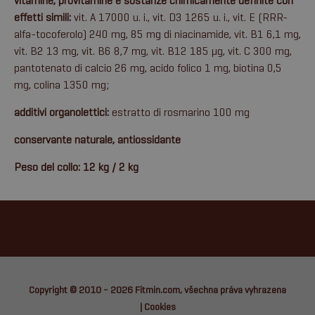
vitamine, provitamine e sostanze chimicamente definite con
effetti simili:
vit. A 17000 u. i., vit. D3 1265 u. i., vit. E (RRR-
alfa-tocoferolo) 240 mg, 85 mg di niacinamide, vit. B1 6,1 mg,
vit. B2 13 mg, vit. B6 8,7 mg, vit. B12 185 µg, vit. C 300 mg,
pantotenato di calcio 26 mg, acido folico 1 mg, biotina 0,5
mg, colina 1350 mg;
additivi organolettici:
estratto di rosmarino 100 mg
conservante naturale, antiossidante
Peso del collo: 12 kg / 2 kg
Copyright © 2010 - 2026
Fitmin.com
, všechna práva vyhrazena
|
Cookies