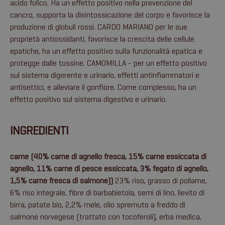
acido folico. Ha un effetto positivo nella prevenzione del
cancro, supporta la disintossicazione del corpo e favorisce la
produzione di globuli rossi. CARDO MARIANO per le sue
proprietà antiossidanti, favorisce la crescita delle cellule
epatiche, ha un effetto positivo sulla funzionalità epatica e
protegge dalle tossine. CAMOMILLA - per un effetto positivo
sul sistema digerente e urinario, effetti antinfiammatori e
antisettici, e alleviare il gonfiore. Come complesso, ha un
effetto positivo sul sistema digestivo e urinario.
INGREDIENTI
carne (40% carne di agnello fresca, 15% carne essiccata di
agnello, 11% carne di pesce essiccata, 3% fegato di agnello,
1,5% carne fresca di salmone))
23% riso, grasso di pollame,
6% riso integrale, fibre di barbabietola, semi di lino, lievito di
birra, patate bio, 2,2% mele, olio spremuto a freddo di
salmone norvegese (trattato con tocoferoli), erba medica,