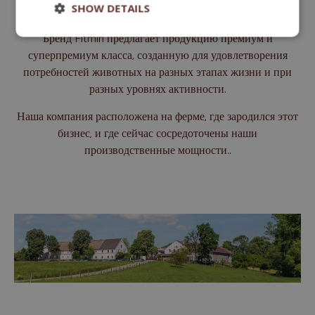
SHOW DETAILS
семейный бизнес вырос в мировой бренд.
Бренд Fitmin предлагает продукцию премиум и
суперпремиум класса, созданную для удовлетворения
потребностей животных на разных этапах жизни и при
разных уровнях активности.
Наша компания расположена на ферме, где зародился этот
бизнес, и где сейчас сосредоточены наши
производственные мощности..