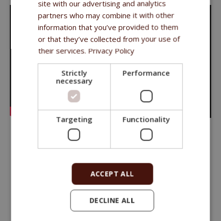
site with our advertising and analytics
partners who may combine it with other
information that you’ve provided to them
or that they’ve collected from your use of
their services.
Privacy Policy
Strictly
Performance
necessary
Targeting
Functionality
Мы также являемся заводчиками, и наша работа основана
на традициях, изначально заложенных основателями
ACCEPT ALL
компании и имеющих глубокие корни в разведении
домашних и сельскохозяйственных животных.
DECLINE ALL
Изначально мы производили корм для собственных
животных и животных наших друзей. За 20 лет наш