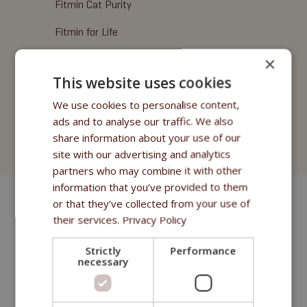
Fitmin Cat Purity
Fitmin for Life
×
Treats
This website uses cookies
Fitmin Cat Purity
We use cookies to personalise content,
Fitmin for Life
ads and to analyse our traffic. We also
share information about your use of our
Cat Litter
site with our advertising and analytics
partners who may combine it with other
information that you’ve provided to them
or that they’ve collected from your use of
their services.
Privacy Policy
Strictly
Performance
necessary