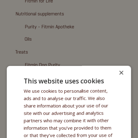
Fitmin for Life
Nutritional supplements
Purity - Fitmin Apotheke
Oils
Treats
Fitmin Dog Purity
×
Snax Bones
This website uses cookies
Snax Nuggets
We use cookies to personalise content,
ads and to analyse our traffic. We also
Snax Stripes
share information about your use of our
site with our advertising and analytics
Fitmin Nutritional Programme
partners who may combine it with other
Fitmin for Life
information that you’ve provided to them
or that they’ve collected from your use of