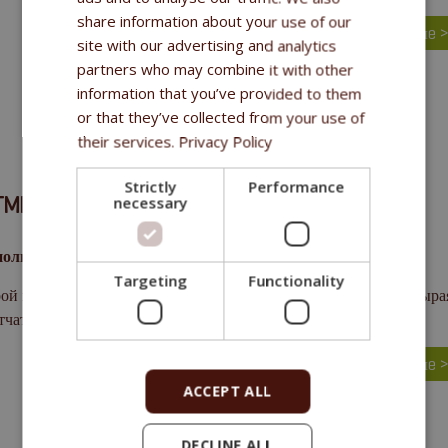
share information about your use of our
большe 
site with our advertising and analytics
partners who may combine it with other
information that you’ve provided to them
or that they’ve collected from your use of
their services.
Privacy Policy
Strictly
Performance
TMIN PURITY SNAX BONES LIVER 2 PCS
necessary
олнительный корм (лакомство) для собак
Targeting
Functionality
ой протеин 41 %, сырые растительные масла и жиры 9,3 %, сыра
тчатка 0,2 %, зольные элементы 2,9 %.
большe 
ACCEPT ALL
DECLINE ALL