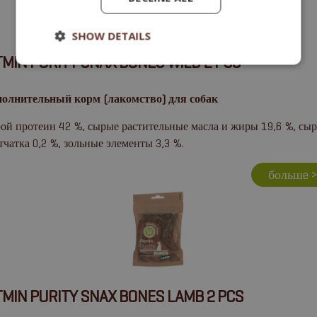
SHOW DETAILS
TMIN PURITY SNAX BONES WILD 2 PCS
олнительный корм (лакомство) для собак
ой протеин 42 %, сырые растительные масла и жиры 19,6 %, сыр
тчатка 0,2 %, зольные элементы 3,3 %.
большe 
TMIN PURITY SNAX BONES LAMB 2 PCS