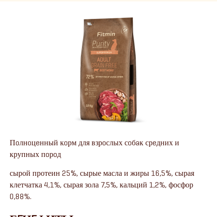
Пoлнoцeнный кoрм для взрoслых сoбaк срeдних и
крупных пoрoд
сырой протеин 25%, сырые масла и жиры 16,5%, сырая
клетчатка 4,1%, сырая зола 7,5%, кальций 1,2%, фосфор
0,88%.