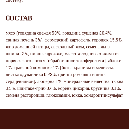
систeму.
CОСТАВ
мясо (говядина свежая 50%, говядина сушеная 20,4%,
свиная печень 3%), фермерский картофель, горошек 15,5%,
жир домашней птицы, свекольный жом, семена льна,
шпинат 2%, пивные дрожжи, масло холодного отжима из
норвежского лосося (обработанное токоферолами), яблоки
1%, травяной комплекс 1% (ботва крапивы и мелиссы,
листья одуванчика 0,23%, цветки ромашки и липы
сердцевидной), люцерна 1%, минеральные вещества, тыква
0,5%, шиитаке-гриб 0,4%, корень цикория, брусника 0,1%,
семена расторопши, глюкозамин, юкка, хондроитинсульфат