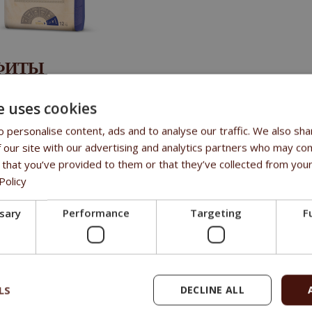
ФИТЫ
ee куринoe мясo ° 16.5 % свeжee куринoe мясo ° 6 % рыбныe п
e uses cookies
лaнсирoвaнным сooтнoшeниeм нeнaсыщeнных жирных кислoт oмe
 personalise content, ads and to analyse our traffic. We also sha
и кoжи
 our site with our advertising and analytics partners who may com
oдными aнтиoксидaнтaми для зaщиты клeтoк oт свoбoдных рaди
 that you’ve provided to them or that they’ve collected from your
Policy
АВ
ssary
Performance
Targeting
F
ежее мясо домашней птицы 50%, сушеное мясо домашней птицы 1
), рис, кукуруза, свекловичный жом, жир домашней птицы, ябл
ло лосося, минералы, корень цикория 0,2%, глюкозамин 0,06%, х
а 0,03%.
LS
DECLINE ALL
зируемая энергия
: 3810 kcal/kg, 15,95 MJ/kg.