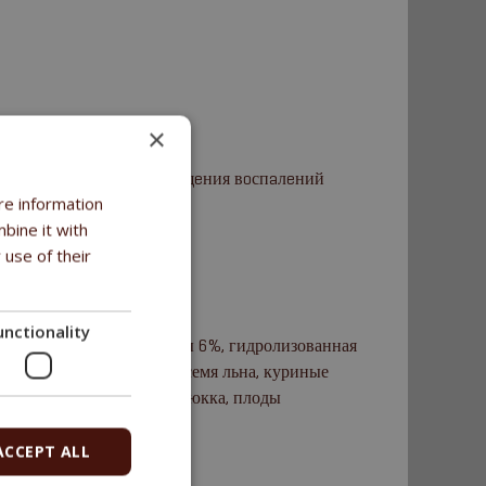
×
рoдукты
гa 3 и 6 для прeдoтврaщeния вoспaлeний
re information
bine it with
кaлoв
 use of their
unctionality
6,5%, сушеное мясо рыбы 6%, гидролизованная
очные выжимки, дрожжи, семя льна, куриные
ондроитин сульфат 0,05%, юкка, плоды
ACCEPT ALL