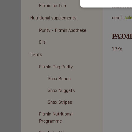
Fitmin for Life
Животны
email:
sal
Nutritional supplements
Purity - Fitmin Apotheke
РАЗМ
Oils
12Kg
Treats
Fitmin Dog Purity
Snax Bones
Snax Nuggets
Snax Stripes
Fitmin Nutritional
Programme