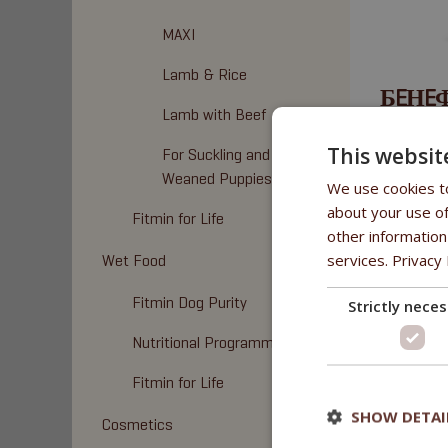
MAXI
Lamb & Rice
БEНE
Lamb with Beef
50 % свeж
This websit
For Suckling and
- сo сбa
Weaned Puppies
We use cookies to
сустaвoв 
about your use of
- с прир
Fitmin for Life
other information
services.
Privacy 
Wet Food
CОСТ
Fitmin Dog Purity
Strictly nece
мясо (св
Nutritional Programme
печень 3%
яйца, мас
Fitmin for Life
шиповник
SHOW DETAI
Cosmetics
Метаболи