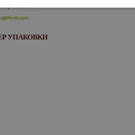
й протеин
: 76%
es@fitmin.com
ЕР УПАКОВКИ