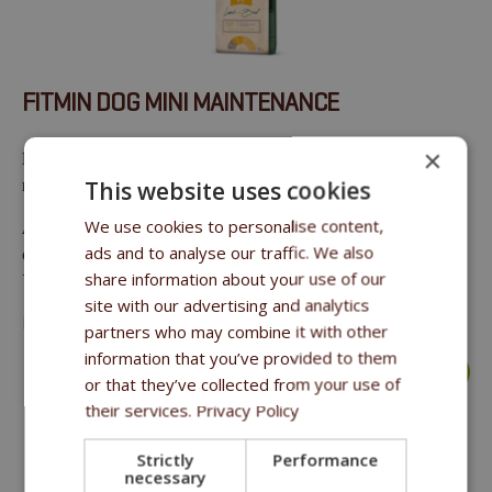
FITMIN DOG MINI MAINTENANCE
×
Полнорационный корм для взрослых собак малых
пород
This website uses cookies
We use cookies to personalise content,
Аналитические составляющие:
: сырой протеин 27%,
ads and to analyse our traffic. We also
сырые масла и жиры 15%, сырая клетчатка 3%, сырая зола
share information about your use of our
7,1%, кальций 1,5%, фосфор 1,0%.
site with our advertising and analytics
Pack size
: 12 kg / 2.5 kg
partners who may combine it with other
information that you’ve provided to them
more >
or that they’ve collected from your use of
their services.
Privacy Policy
Strictly
Performance
necessary