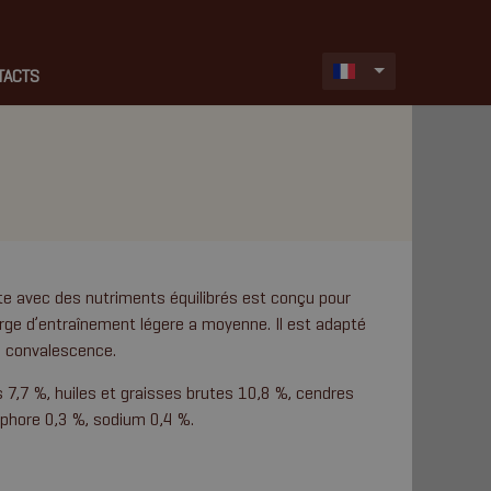
TACTS
e avec des nutriments équilibrés est conçu pour
rge d’entraînement légere a moyenne. Il est adapté
n convalescence.
s 7,7 %, huiles et graisses brutes 10,8 %, cendres
sphore 0,3 %, sodium 0,4 %.