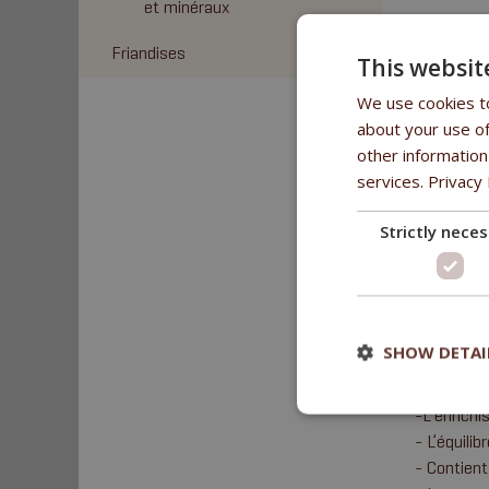
et minéraux
Friandises
This websit
We use cookies to
AVANT
about your use of
other information
Un mélange
services.
Il est ada
Privacy 
azotées de
Strictly nece
le facteur
- Assure u
- Les olig
- Le facte
alimentair
SHOW DETAI
- Les prop
-L’additio
-L'enrichi
- L’équili
- Contient