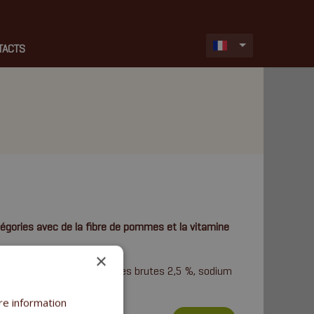
TACTS
gories avec de la fibre de pommes et la vitamine
×
, fibres brutes 6,1 % cendres brutes 2,5 %, sodium
re information