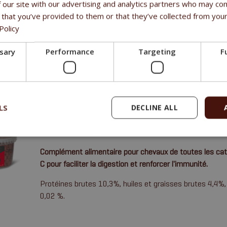
 our site with our advertising and analytics partners who may com
 that you’ve provided to them or that they’ve collected from your
CARROT CROQUETTES WITH VITAMIN E
Policy
Complément alimentaire pour chevaux de toutes les caté
ssary
Performance
Targeting
F
C pour faciliter la digestion et renforcer l'immunité.
Protéines brutes 10,6%, huiles et graisses brutes 4,7%
0,04 %.
LS
DECLINE ALL
APPLE CROQUETTES WITH VITAMIN C
Complément alimentaire pour chevaux de toutes les caté
C pour faciliter la digestion et renforcer l'immunité.
Protéines brutes 10,3%, huiles et graisses brutes 4,4%
0,02 %.