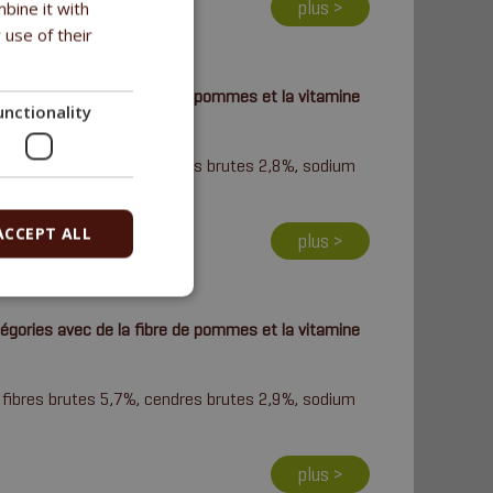
plus >
bine it with
 use of their
gories avec de la fibre de pommes et la vitamine
unctionality
, fibres brutes 5,1%, cendres brutes 2,8%, sodium
ACCEPT ALL
plus >
gories avec de la fibre de pommes et la vitamine
, fibres brutes 5,7%, cendres brutes 2,9%, sodium
plus >