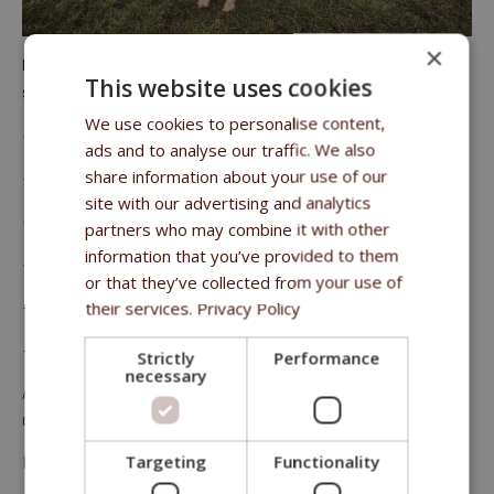
×
Une atmosphère joyeuse règne à la ferme où les chiens
This website uses cookies
s'occupent des activités suivantes :
We use cookies to personalise content,
- l’agilité,
ads and to analyse our traffic. We also
share information about your use of our
- le disque-volant,
site with our advertising and analytics
- la formation d'obéissance,
partners who may combine it with other
information that you’ve provided to them
- la danse de chien et
or that they’ve collected from your use of
- le groupe canin adapté aux enfants,
their services.
Privacy Policy
- la thérapie canine.
Strictly
Performance
necessary
Au cours de leur vie, les chiens participent à des expositions,
des concours et des tests.
Targeting
Functionality
Et nous sommes très satisfaits des résultats obtenus.