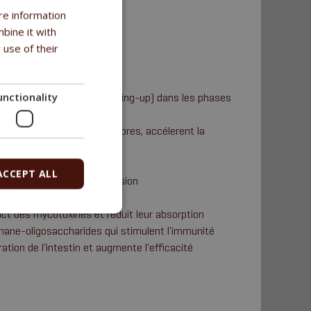
re information
bine it with
 use of their
unctionality
r musculaire douloureuse (tying-up) dans les phases
ules contre les radicaux libres, accélerent la
uloureuse (tying-up)
ACCEPT ALL
ur, du cerveau et de la vision
ne grande exploitabilité
act des mycotoxines et réduit leur absorption
nane-oligosaccharides qui stimulent l'immunité
ation de l'intestin et augmente l'efficacité