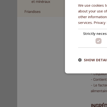
et minéraux
We use cookies to
about your use of
Friandises
other information
services.
AVANT
Privacy 
Strictly nece
Complément
d’entraîne
- Le sélén
récupérati
- Enrichi 
SHOW DETAI
- Les ACID
- Les olig
- L’équili
- Contient
- Le facte
alimentair
INGRÉD