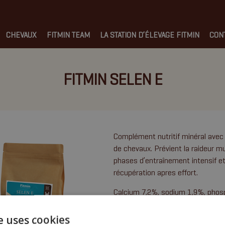
CHEVAUX
FITMIN TEAM
LA STATION D’ÉLEVAGE FITMIN
CON
FITMIN SELEN E
Complément nutritif minéral avec 
de chevaux. Prévient la raideur m
phases d’entraînement intensif et 
récupération apres effort.
Calcium 7,2%, sodium 1,9%, phos
e uses cookies