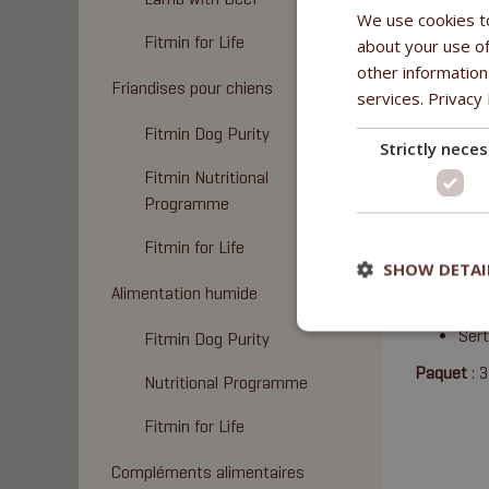
We use cookies to
Fitmin for Life
about your use of
other information
Friandises pour chiens
services.
Privacy 
Fitmin Dog Purity
Strictly nece
Fitmin Nutritional
AVANT
Programme
80 %
Fitmin for Life
Aucu
SHOW DETAI
Hau
Alimentation humide
For
Sert
Fitmin Dog Purity
Paquet
: 
Nutritional Programme
Fitmin for Life
Compléments alimentaires