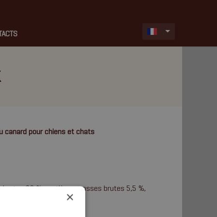
TACTS
K
au canard pour chiens et chats
 brutes 80 %, matières grasses brutes 5,5 %,
×
 1 %, humidité 7 %.