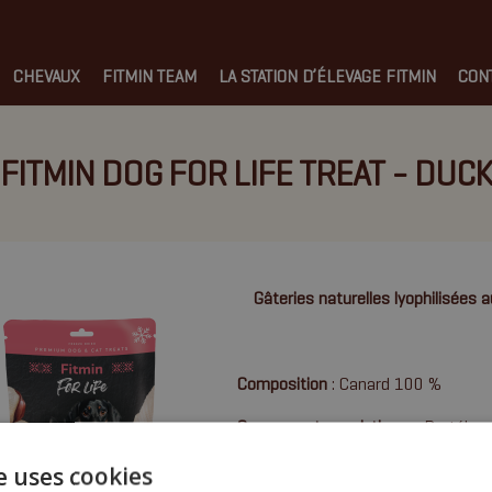
CHEVAUX
FITMIN TEAM
LA STATION D’ÉLEVAGE FITMIN
CON
FITMIN DOG FOR LIFE TREAT - DUC
Gâteries naturelles lyophilisées 
Composition
: Canard 100 %
Composants analytiques :
Protéines
cendres brutes 5,5 %, fibres brutes
e uses cookies