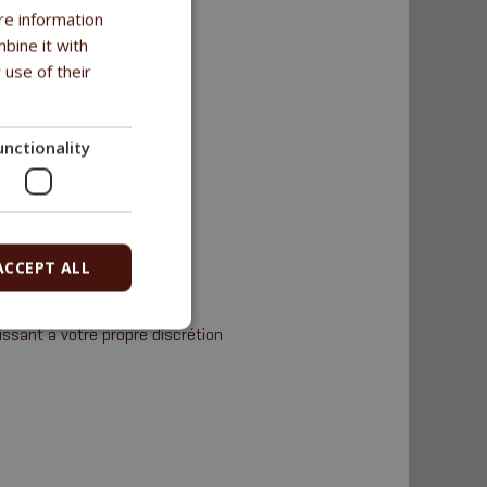
re information
bine it with
 use of their
unctionality
ACCEPT ALL
ssant à votre propre discrétion