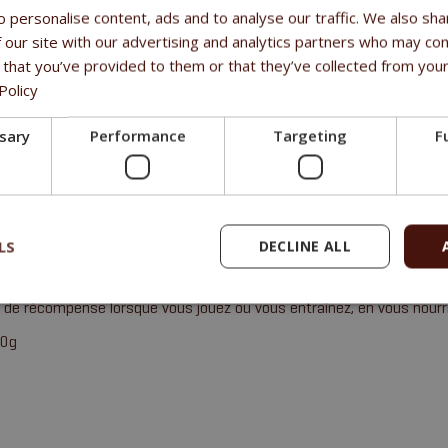
E-mail :
sales@fitmin.com
 personalise content, ads and to analyse our traffic. We also sha
 our site with our advertising and analytics partners who may com
 that you’ve provided to them or that they’ve collected from your
Policy
ssary
Performance
Targeting
F
AGES
 de protéines brutes
n colorant
LS
DECLINE ALL
te appétence
mat de poche pour les promenades
 de récompense lorsque vous jouez ou vous entraînez, en vous nourri
30g