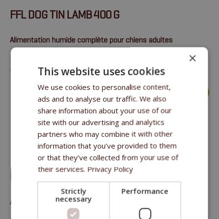
FFL DOG TIN LAMB 400 G
Alimentation humide complète pour chiens adultes
×
Protéines 16%, matières grasses 11%, cendres brutes 2.5%,
This website uses cookies
fibres brutes 0.5%, humidité 70%.
We use cookies to personalise content,
plus >
ads and to analyse our traffic. We also
share information about your use of our
site with our advertising and analytics
partners who may combine it with other
information that you’ve provided to them
or that they’ve collected from your use of
their services.
Privacy Policy
FFL DOG TIN CHICKEN 400 G
Strictly
Performance
necessary
Alimentation humide complète pour chiens adultes