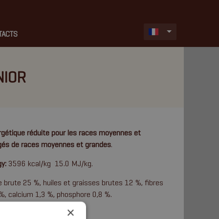
TACTS
NIOR
rgétique réduite pour les races moyennes et
âgés de races moyennes et grandes
.
gy:
3596 kcal/kg 15.0 MJ/kg.
e brute 25 %, huiles et graisses brutes 12 %, fibres
%, calcium 1,3 %, phosphore 0,8 %.
×