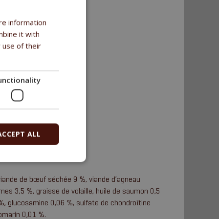
re information
bine it with
 use of their
unctionality
ion
ACCEPT ALL
iande de bœuf séchée 9 %, viande d’agneau
mmes 3,5 %, graisse de volaille, huile de saumon 0,5
 %, glucosamine 0,06 %, sulfate de chondroïtine
romarin 0,01 %.