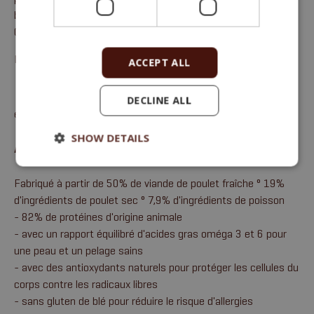
brute 3,3 %, cendres brutes 5,7 %, calcium 1,2 %, phosphore
0,8 %.
Metabolisable energy:4,150 kcal/kg, 17.36 MJ/kg.
ACCEPT ALL
DECLINE ALL
email:
sales@fitmin.com
SHOW DETAILS
AVANTAGES
Fabriqué à partir de 50% de viande de poulet fraîche ° 19%
d'ingrédients de poulet sec ° 7,9% d'ingrédients de poisson
- 82% de protéines d'origine animale
- avec un rapport équilibré d'acides gras oméga 3 et 6 pour
une peau et un pelage sains
- avec des antioxydants naturels pour protéger les cellules du
corps contre les radicaux libres
- sans gluten de blé pour réduire le risque d'allergies