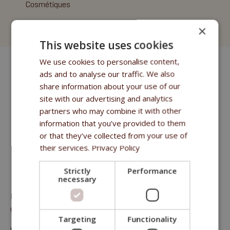
Cosmétiques
Fitmin for Life Shampooings
×
This website uses cookies
We use cookies to personalise content,
ads and to analyse our traffic. We also
share information about your use of our
site with our advertising and analytics
partners who may combine it with other
information that you’ve provided to them
or that they’ve collected from your use of
their services.
Privacy Policy
Strictly
Performance
necessary
Nourriture complète pour des chiens adultes performants de
grandes races
Targeting
Functionality
protéine brute 29 %, matières grasses brutes 22 %, cellulose