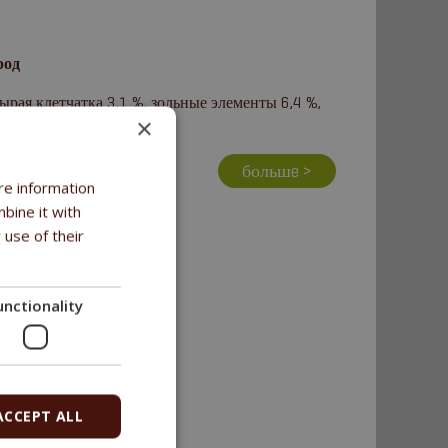
род
ырая клетчатка 3,1 %, зольные элементы 6,4 %,
×
большe >
re information
bine it with
 use of their
unctionality
ACCEPT ALL