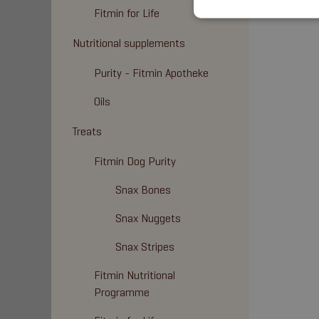
Fitmin for Life
Nutritional supplements
Purity - Fitmin Apotheke
Oils
Treats
Fitmin Dog Purity
Snax Bones
Snax Nuggets
Snax Stripes
Fitmin Nutritional
Programme