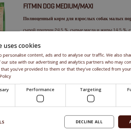
FITMIN DOG MEDIUM/MAXI
Полноценный корм для взрослых собак малых по
сырой протеин 24,5 %, сырые масла и жиры 14,5 %, с
кальций 1,5 %, фосфор 0,95%.
e uses cookies
 personalise content, ads and to analyse our traffic. We also sha
 our site with our advertising and analytics partners who may com
 that you’ve provided to them or that they’ve collected from your
Policy
ssary
Performance
Targeting
F
LS
DECLINE ALL