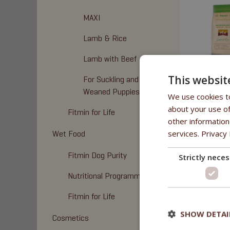
MAXI
Lamb & Rice
Lamb with Beef
This websit
For Suckling and
Weaned Puppies
We use cookies to
about your use of
Fitmin for Life
other information
services.
Privacy 
Wet Food
Fitmin Dog Purity
Strictly nece
Nutritional Programme
Fitmin for Life
SHOW DETAI
Cosmetics