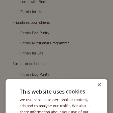
Lamb with Beef
Fitmin for Life
Friandises pour chiens
Fitmin Dog Purity
Fitmin Nutritional Programme
Fitmin for Life
Alimentation humide
Fitmin Dog Purity
×
Nutritional Programme
This website uses cookies
Fitmin for Life
We use cookies to personalise content,
Compléments alimentaires
ads and to analyse our traffic. We also
share information about your use of our