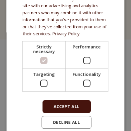
Fitmin Purity Pharmacie
site with our advertising and analytics
partners who may combine it with other
Cosmétiques
information that you’ve provided to them
or that they’ve collected from your use of
Fitmin for Life Shampooings
their services.
Privacy Policy
Strictly
Performance
necessary
Targeting
Functionality
ACCEPT ALL
DECLINE ALL
Une friandise à base de viande, aliment complémentaire