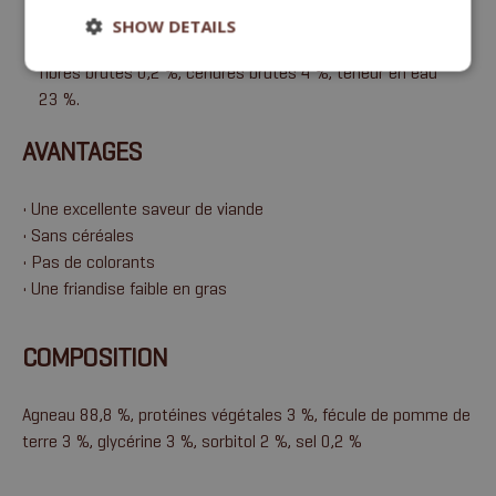
pour chiens
SHOW DETAILS
Protéines brutes 35 %, huiles et graisses brutes 5 %,
fibres brutes 0,2 %, cendres brutes 4 %, teneur en eau
23 %.
AVANTAGES
• Une excellente saveur de viande
• Sans céréales
• Pas de colorants
• Une friandise faible en gras
COMPOSITION
Agneau 88,8 %, protéines végétales 3 %, fécule de pomme de
terre 3 %, glycérine 3 %, sorbitol 2 %, sel 0,2 %