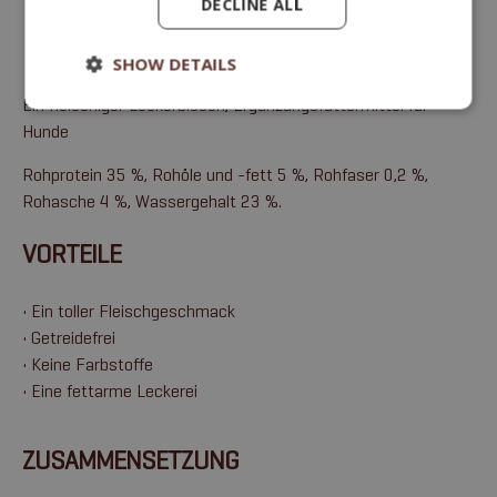
DECLINE ALL
SHOW DETAILS
Ein fleischiger Leckerbissen, Ergänzungsfuttermittel für
Hunde
Rohprotein 35 %, Rohöle und -fett 5 %, Rohfaser 0,2 %,
Rohasche 4 %, Wassergehalt 23 %.
VORTEILE
• Ein toller Fleischgeschmack
• Getreidefrei
• Keine Farbstoffe
• Eine fettarme Leckerei
ZUSAMMENSETZUNG