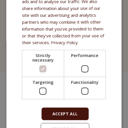
Nutritional Programme
ads and to analyse our traffic. We also
share information about your use of our
Fitmin For Life
site with our advertising and analytics
partners who may combine it with other
Nahrungsergänzungsmittel
information that you’ve provided to them
or that they’ve collected from your use of
Purity - Apotheke Fitmin
their services.
Privacy Policy
Kosmetik
Strictly
Performance
necessary
Fitmin for Life
Targeting
Functionality
ACCEPT ALL