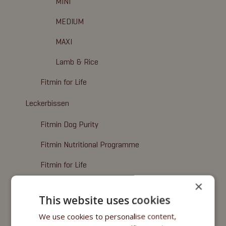
MINI
MEDIUM
MAXI
Lamb & Rice
Fitmin for Life
Leckerbissen
Fitmin Dog Purity
Fitmin Nutritional Programme
Fitmin for Life
×
Nassfuttermittel
This website uses cookies
Fitmin Purity
We use cookies to personalise content,