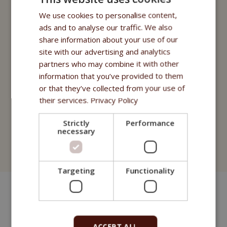
Fitmin for Life
We use cookies to personalise content,
Nutritional supplements
ads and to analyse our traffic. We also
share information about your use of our
Purity - Fitmin Apotheke
site with our advertising and analytics
partners who may combine it with other
Oils
information that you’ve provided to them
Treats
or that they’ve collected from your use of
their services.
Privacy Policy
Fitmin Dog Purity
Strictly
Performance
Fitmin Nutritional Programme
necessary
Fitmin for Life
Targeting
Functionality
ACCEPT ALL