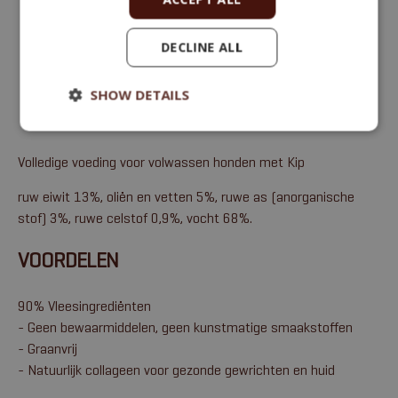
DECLINE ALL
SHOW DETAILS
Volledige voeding voor volwassen honden met Kip
ruw eiwit 13%, oliën en vetten 5%, ruwe as (anorganische
stof) 3%, ruwe celstof 0,9%, vocht 68%.
VOORDELEN
90% Vleesingrediënten
- Geen bewaarmiddelen, geen kunstmatige smaakstoffen
- Graanvrij
- Natuurlijk collageen voor gezonde gewrichten en huid