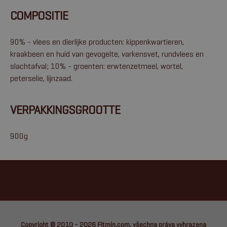
COMPOSITIE
90% - vlees en dierlijke producten: kippenkwartieren,
kraakbeen en huid van gevogelte, varkensvet, rundvlees en
slachtafval; 10% - groenten: erwtenzetmeel, wortel,
peterselie, lijnzaad.
VERPAKKINGSGROOTTE
900g
Copyright © 2010 - 2026
Fitmin.com
, všechna práva vyhrazena