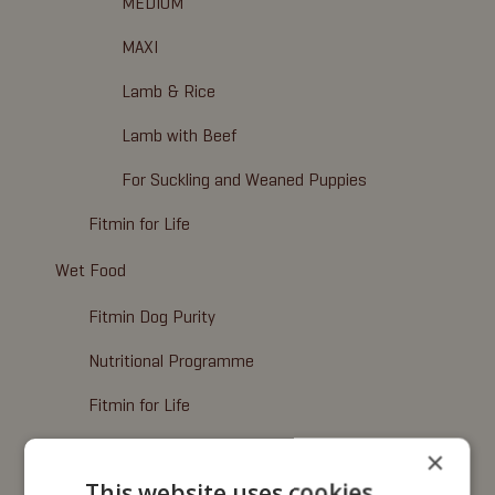
MEDIUM
MAXI
Lamb & Rice
Lamb with Beef
For Suckling and Weaned Puppies
Fitmin for Life
Wet Food
Fitmin Dog Purity
Nutritional Programme
Fitmin for Life
Cosmetics
×
This website uses cookies