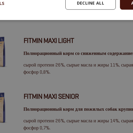
LS
DECLINE ALL
сырой протеин 29%, сырые масла и жиры 22%, сырая к
фосфор 0,8%.
FITMIN MAXI LIGHT
Полнорационный корм со сниженным содержанием
сырой протеин 26%, сырые масла и жиры 11%, сырая к
фосфор 0,8%.
FITMIN MAXI SENIOR
Полнорационный корм для пожилых собак крупн
сырой протеин 26%, сырые масла и жиры 14%, сырая 
фосфор 0,7%.