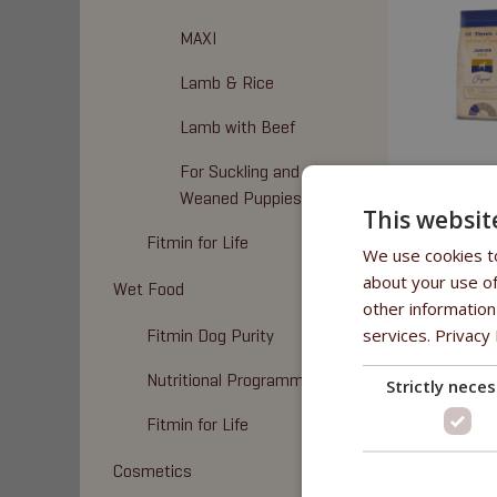
MAXI
Lamb & Rice
Lamb with Beef
For Suckling and
Weaned Puppies
This websit
Fitmin for Life
We use cookies to
about your use of
Wet Food
other information
services.
Privacy 
Fitmin Dog Purity
Nutritional Programme
Strictly nece
Fitmin for Life
Cosmetics