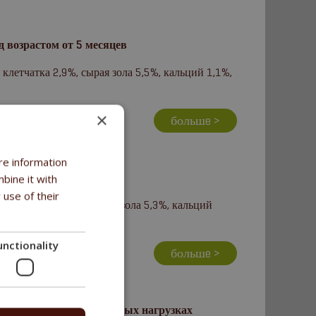
возрастом от 5 месяцев
летчатка 2,9%, сырая зола 5,5%, кальций 1,1%,
×
большe >
re information
ых пород
bine it with
 use of their
 клетчатка 3,1%, сырая зола 5,3%, кальций
unctionality
большe >
ых пород при повышенных нагрузках