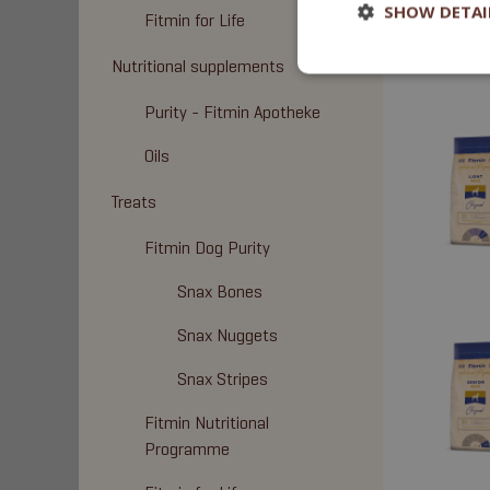
SHOW DETAI
Fitmin for Life
Nutritional supplements
Purity - Fitmin Apotheke
Oils
Treats
Fitmin Dog Purity
Snax Bones
Snax Nuggets
Snax Stripes
Fitmin Nutritional
Programme