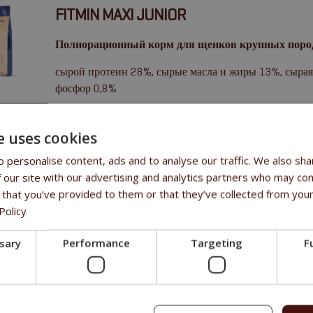
FITMIN MAXI JUNIOR
Полнорационный корм для щенков крупных пород 
сырой протеин 28%, сырые масла и жиры 13%, сырая к
фосфор 0,8%
e uses cookies
FITMIN MAXI MAINTENANCE
 personalise content, ads and to analyse our traffic. We also sha
Полнорационный корм для взрослых собак крупн
 our site with our advertising and analytics partners who may com
 that you’ve provided to them or that they’ve collected from your
сырой протеин 26%, сырые масла и жиры 15,5%, сырая
Policy
1,1%, фосфор 0,8%.
ssary
Performance
Targeting
F
FITMIN MAXI PERFORMANCE
Полнорационный корм для взрослых собак крупн