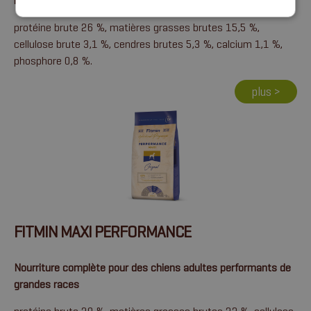
races
protéine brute 26 %, matières grasses brutes 15,5 %,
cellulose brute 3,1 %, cendres brutes 5,3 %, calcium 1,1 %,
phosphore 0,8 %.
plus >
FITMIN MAXI PERFORMANCE
Nourriture complète pour des chiens adultes performants de
grandes races