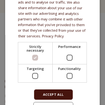
ads and to analyse our traffic. We also
Leckerbissen
share information about your use of our
site with our advertising and analytics
partners who may combine it with other
information that you’ve provided to them
or that they’ve collected from your use of
their services.
Privacy Policy
Strictly
Performance
necessary
Targeting
Functionality
Granuliertes Ergänzungsfutter für ausgewachsene Pferde mit
leichter bis mittlerer Trainingsbelastung.
ACCEPT ALL
Rohprotein 11%, Rohfett und -öl 2,6%, Rohfaser 10%,
Rohasche 8,5%, Verdaubare Energie für das Pferd 12 MJ/kg,