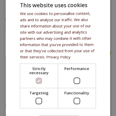
Rindfleischstücke im eigenen Saft
This website uses cookies
Rohfett 10 % (davon gesättigte Fettsäuren 4,9 %),
We use cookies to personalise content,
Saccharide 0,5 % (davon Zucker weniger als 0,2 %),
ads and to analyse our traffic. We also
Rohprotein 23 %, Salz weniger als 0,08 %, Rohasche 0,7 %
share information about your use of our
Feuchtigkeit 66,1 %, Trockenmasse 33,9 %.
site with our advertising and analytics
partners who may combine it with other
information that you’ve provided to them
or that they’ve collected from your use of
mehr >
their services.
Privacy Policy
Strictly
Performance
necessary
Targeting
Functionality
FITMIN DOG PURITY TIN BEEF WITH LIVER
400 G