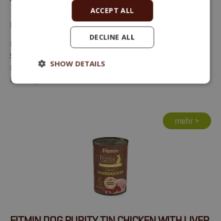
ACCEPT ALL
Rindfleischstücke mit Leber im eigenen Saft
DECLINE ALL
Rohfett 4,2 % (davon gesättigte Fettsäuren 2,0 %),
Saccharide 0,4 % (davon Zucker weniger als 0,2 %),
SHOW DETAILS
Rohprotein 23 %, Salz weniger als 0,1 %, Rohasche 0,78 %
Feuchtigkeit 71,55 %, Trockenmasse 28,5 %.
mehr >
FITMIN DOG PURITY TIN CHICKEN WITH LIVER