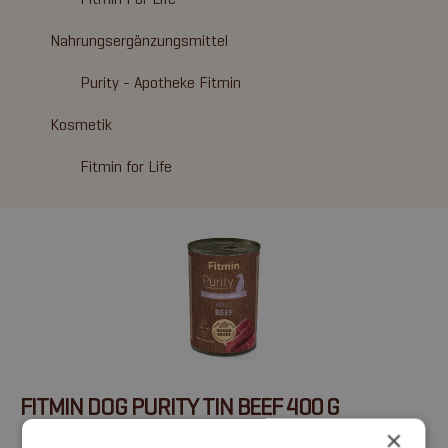
Nahrungsergänzungsmittel
Purity - Apotheke Fitmin
Kosmetik
Fitmin for Life
FITMIN DOG PURITY TIN BEEF 400 G
×