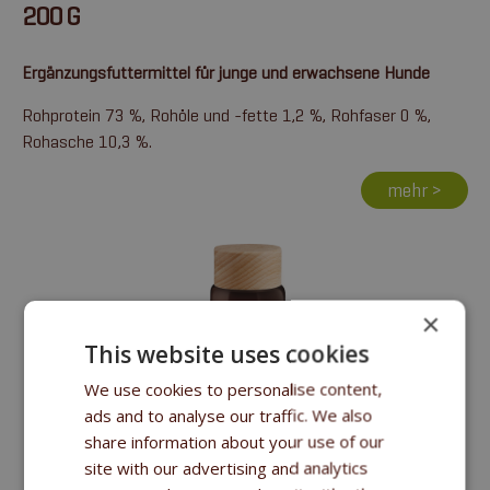
200 G
Ergänzungsfuttermittel für junge und erwachsene Hunde
Rohprotein 73 %, Rohöle und -fette 1,2 %, Rohfaser 0 %,
Rohasche 10,3 %.
mehr >
×
This website uses cookies
We use cookies to personalise content,
ads and to analyse our traffic. We also
share information about your use of our
FITMIN DOG PURITY TEETH & GUMS 80 G
site with our advertising and analytics