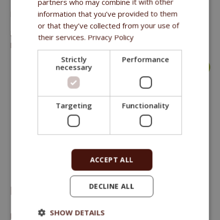
partners who may combine it with other
information that you’ve provided to them
Ergänzungsfuttermittel für erwachsene Hunde
or that they’ve collected from your use of
Rohprotein 3,5 %, Rohöle und -fette 4,5 %, Rohfaser 4,8 %,
their services.
Privacy Policy
Rohasche 18,1 %.
Strictly
Performance
necessary
mehr >
Targeting
Functionality
ACCEPT ALL
DECLINE ALL
FITMIN DOG PURITY COAT & SKIN 160 G
SHOW DETAILS
Ergänzungsfuttermittel für erwachsene Hunde