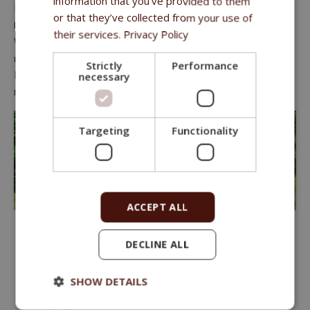
information that you’ve provided to them
Kräutermischungen mit der Bezeichnung Herbs Vitality
or that they’ve collected from your use of
Complex stehen zur Verfügung, die drauf abzielen, die
their services.
Privacy Policy
Verdauung und Entgiftung des gesamten Organismus zu
unterstützen. In den Futtermitteln kommen auch natürliche
Strictly
Performance
Konservierungsstoffe zur Anwendung, die sie natürlicher
necessary
machen.
Targeting
Functionality
ACCEPT ALL
Hoher Anteil an frischem Fleisch
DECLINE ALL
Ohne Getreide und Reis
Bekömmliche Zutaten – Shiitake, Zichorienwurzel,
Mariendistelsamen
SHOW DETAILS
Kräuter, die die Verdauung unterstützen und den Körper