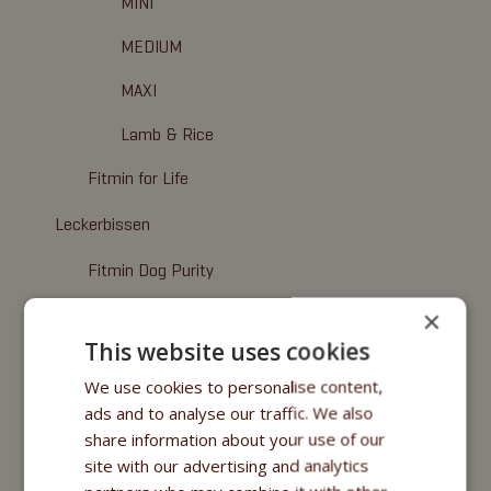
MINI
MEDIUM
MAXI
Lamb & Rice
Fitmin for Life
Leckerbissen
Fitmin Dog Purity
Fitmin Nutritional Programme
×
This website uses cookies
Fitmin for Life
We use cookies to personalise content,
Nassfuttermittel
ads and to analyse our traffic. We also
share information about your use of our
Fitmin Purity
site with our advertising and analytics