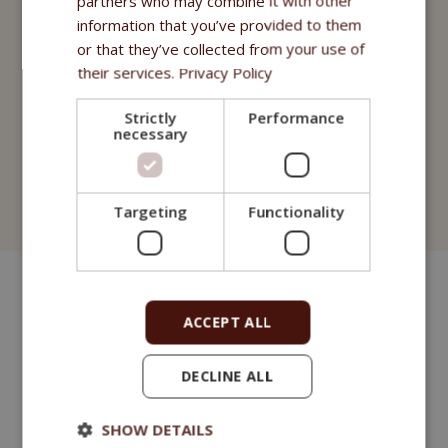
partners who may combine it with other
Nutritional Programme
information that you’ve provided to them
Fitmin For Life
or that they’ve collected from your use of
their services.
Privacy Policy
Nahrungsergänzungsmittel
Strictly
Performance
Purity - Apotheke Fitmin
necessary
Kosmetik
Fitmin for Life
Targeting
Functionality
ACCEPT ALL
DECLINE ALL
SHOW DETAILS