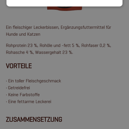
Ein fleischiger Leckerbissen, Ergänzungsfuttermittel für
Hunde und Katzen
Rohprotein 23 %, Rohöle und -fett 5 %, Rohfaser 0,2 %,
Rohasche 4 %, Wassergehalt 23 %.
VORTEILE
• Ein toller Fleischgeschmack
• Getreidefrei
• Keine Farbstoffe
• Eine fettarme Leckerei
ZUSAMMENSETZUNG