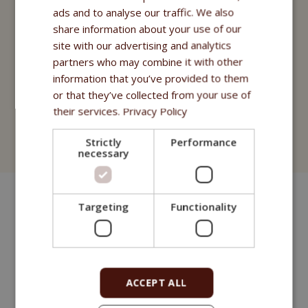
Nutritional Programme
ads and to analyse our traffic. We also
share information about your use of our
Fitmin For Life
site with our advertising and analytics
Nahrungsergänzungsmittel
partners who may combine it with other
information that you’ve provided to them
Purity - Apotheke Fitmin
or that they’ve collected from your use of
their services.
Privacy Policy
Kosmetik
Strictly
Performance
Fitmin for Life
necessary
Targeting
Functionality
ACCEPT ALL