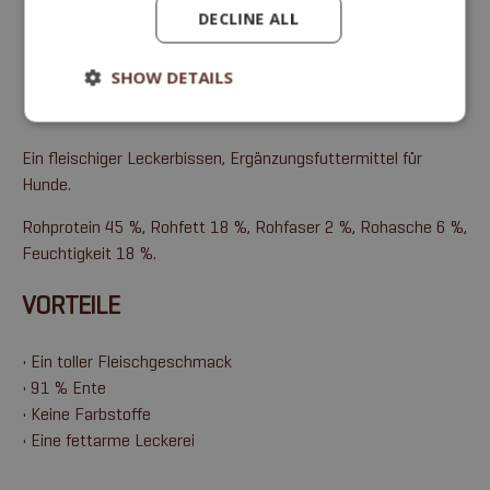
DECLINE ALL
SHOW DETAILS
Ein fleischiger Leckerbissen, Ergänzungsfuttermittel für
Hunde.
Rohprotein 45 %, Rohfett 18 %, Rohfaser 2 %, Rohasche 6 %,
Feuchtigkeit 18 %.
VORTEILE
• Ein toller Fleischgeschmack
• 91 % Ente
• Keine Farbstoffe
• Eine fettarme Leckerei