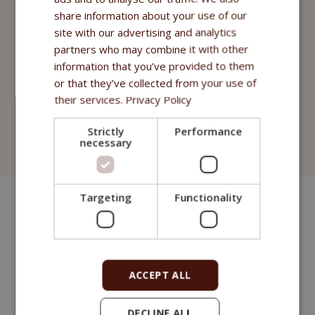
Nutritional Programme
share information about your use of our
Fitmin For Life
site with our advertising and analytics
partners who may combine it with other
Nahrungsergänzungsmittel
information that you’ve provided to them
or that they’ve collected from your use of
Purity - Apotheke Fitmin
their services.
Privacy Policy
Kosmetik
Strictly
Performance
necessary
Fitmin for Life
Targeting
Functionality
ACCEPT ALL
DECLINE ALL