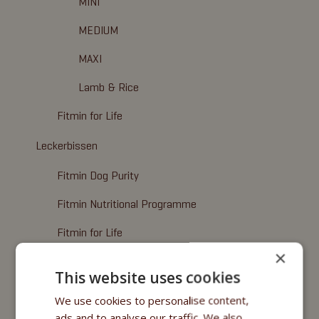
MINI
MEDIUM
MAXI
Lamb & Rice
Fitmin for Life
Leckerbissen
Fitmin Dog Purity
Fitmin Nutritional Programme
Fitmin for Life
×
Nassfuttermittel
This website uses cookies
Fitmin Purity
We use cookies to personalise content,
ads and to analyse our traffic. We also