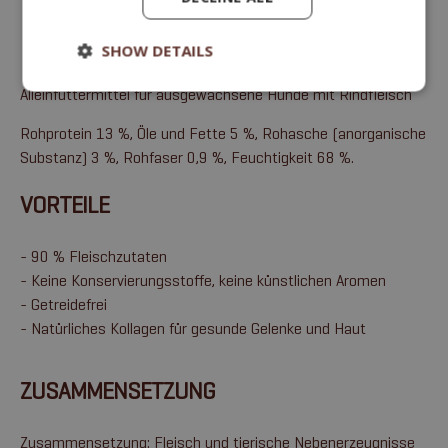
SHOW DETAILS
Alleinfuttermittel für ausgewachsene Hunde mit Rindfleisch
Rohprotein 13 %, Öle und Fette 5 %, Rohasche (anorganische
Substanz) 3 %, Rohfaser 0,9 %, Feuchtigkeit 68 %.
VORTEILE
- 90 % Fleischzutaten
- Keine Konservierungsstoffe, keine künstlichen Aromen
- Getreidefrei
- Natürliches Kollagen für gesunde Gelenke und Haut
ZUSAMMENSETZUNG
Zusammensetzung: Fleisch und tierische Nebenerzeugnisse