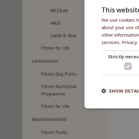
This websit
MEDIUM
We use cookies to
MAXI
about your use of
VORTEI
other information
Lamb & Rice
services.
Privacy 
100% natür
Fitmin for Life
keine küns
Strictly nece
Leckerbissen
ZUSAM
Fitmin Dog Purity
poultry me
Fitmin Nutritional
SHOW DETAI
Programme
Fitmin for Life
Nassfuttermittel
Fitmin Purity