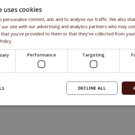
e uses cookies
 personalise content, ads and to analyse our traffic. We also sha
 our site with our advertising and analytics partners who may com
LE
 that you’ve provided to them or that they’ve collected from your
Policy
lich, hypoallergen, hochqualitatives Fleisch, lediglich Fleisch und 
tlichen Zusatzstoffe oder Konservierungsmittel, kein Weizen!
ssary
Performance
Targeting
F
MENSETZUNG
at 76 %, extruded rice
LS
DECLINE ALL