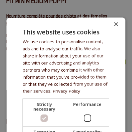
FITMIN MEDIUM PUPPY
Nourriture complète pour des chiots et des femelles
×
gestantes et allaitantes de moyennes races
This website uses cookies
protéine brute 30 %, matières grasses brutes 20 %, cellulose
We use cookies to personalise content,
brute 3 %, cendres brutes 6,2 %, calcium 1,3 %, phosphore
ads and to analyse our traffic. We also
0,9 %. .
share information about your use of our
plus >
site with our advertising and analytics
partners who may combine it with other
information that you’ve provided to them
or that they’ve collected from your use of
their services.
Privacy Policy
Strictly
Performance
necessary
FITMIN MEDIUM MAINTENANCE
Targeting
Functionality