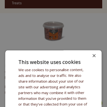
Treats
MEDOVÉ KROKETKY S VITAMÍNEM C
×
This website uses cookies
Doplňkové krmivo pro koně všech kategorií. Zdravá, snadno
We use cookies to personalise content,
stravitelná a velmi chutná pochoutka pro všechny kategorie
ads and to analyse our traffic. We also
koní.
share information about your use of our
site with our advertising and analytics
hrubý protein 10 %, hrubé oleje a tuky 4,5 %, hrubá vláknina
partners who may combine it with other
6,1 % hrubý popel 2,5 %, sodík 0,02%.
information that you’ve provided to them
více >
or that they’ve collected from your use of