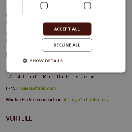
Komplettes Monoprotein-Nassfutter für erwachsene Hunde
aller Rassen
.
ACCEPT ALL
Protein 10,6 %, Fett 6,7 %, Rohasche 2 %, Rohfaser 0,4 %,
Feuchtigkeit 75 %.
DECLINE ALL
FITMIN FOR LIFE – LAMMDOSE
SHOW DETAILS
- 400g- oder 800g-Dose
- Alleinfuttermittel für alle Hunde aller Rassen
E-Mail:
sales@fitmin.com
Werden Sie Vertriebspartner
:
https://b2b.fitmin.com/
VORTEILE