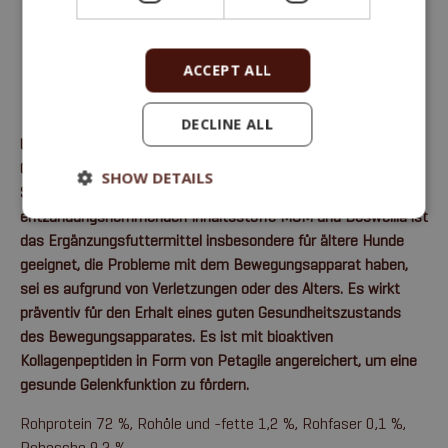
ACCEPT ALL
DECLINE ALL
Unterstützt die natürliche Regenerationsfähigkeit
von
Gelenken, Bändern, Sehnen, Knorpeln und sonstigen
SHOW DETAILS
Strukturen des Bewegungsapparates.
Durch die
entzündungshemmenden Inhaltsstoffe MSM und Boswellia ist
das Ergänzungsfuttermittel insbesondere für ältere Hunde
geeignet,
die Probleme mit dem Bewegungsapparat haben,
sei es aufgrund von Verletzungen oder des Alters. Es wirkt
präventiv für den Erhalt eines guten Gesundheitszustands
des Bewegungsapparates. Es ist mit bioaktiven
Kollagenpeptiden in Form von Petagile angereichert, um eine
gesunde Gelenkfunktion zu fördern.
Rohprotein 72 %, Rohöle und -fette 1,2 %, Rohfaser 0,1 %,
Rohasche 9,2 %.