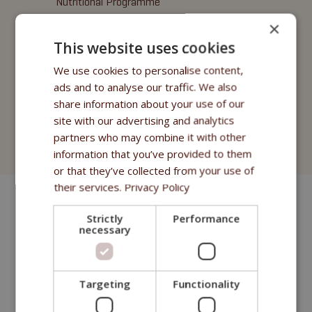
Nutritional Programme
×
Fitmin For Life
This website uses cookies
Nahrungsergänzungsmittel
We use cookies to personalise content,
ads and to analyse our traffic. We also
Purity - Apotheke Fitmin
share information about your use of our
Kosmetik
site with our advertising and analytics
partners who may combine it with other
Fitmin for Life
information that you’ve provided to them
or that they’ve collected from your use of
their services.
Privacy Policy
Strictly
Performance
necessary
Targeting
Functionality