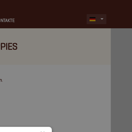
NTAKTE
PPIES
n
.