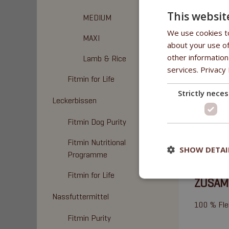
This websit
MEDIUM
We use cookies to
MAXI
about your use of
FITMIN
other information
Lamb & Rice
services.
Privacy 
- nur 400
Fitmin for Life
- Ergänzun
Strictly nece
Leckerbissen
VORTEI
Fitmin Dog Purity
- Premium
Fitmin Nutritional
SHOW DETAI
- nur Flei
Programme
Fitmin for Life
ZUSAM
Nassfuttermittel
100 % Fle
Fitmin Purity