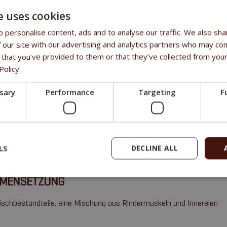
e uses cookies
 personalise content, ads and to analyse our traffic. We also sha
 our site with our advertising and analytics partners who may com
 FOR LIFE DOG TIN BEEF FÜR WELPEN
 that you’ve provided to them or that they’ve collected from your
Policy
g
gsfuttermittel für Welpen
ssary
Performance
Targeting
F
LE
-Qualität
LS
DECLINE ALL
sch und Brühe - 100 % Fleischbestandteile - kein Soja, keine Farbstof
MENSETZUNG
ischbestandteile, eine Mischung aus Rindermuskeln und Innereien