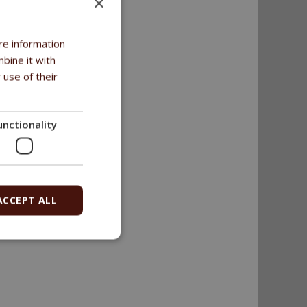
×
re information
bine it with
 use of their
unctionality
ACCEPT ALL
fe und getreidefrei