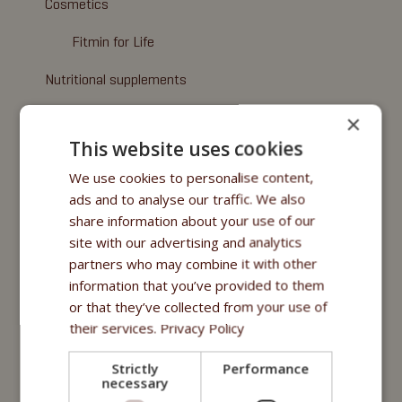
Cosmetics
Fitmin for Life
Nutritional supplements
Oils
×
This website uses cookies
Purity - Fitmin Apotheke
We use cookies to personalise content,
Treats
ads and to analyse our traffic. We also
share information about your use of our
Fitmin Dog Purity
site with our advertising and analytics
partners who may combine it with other
Snax Bones
information that you’ve provided to them
Snax Nuggets
or that they’ve collected from your use of
their services.
Privacy Policy
Snax Stripes
Strictly
Performance
Fitmin Nutritional Programme
necessary